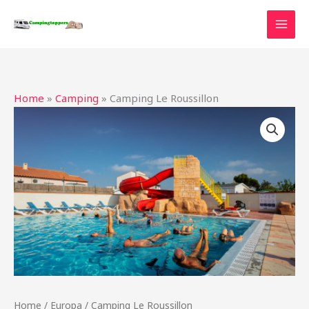
Ga
naar
de
inhoud
Home
»
Camping
»
Camping Le Roussillon
Home
/
Europa
/ Camping Le Roussillon