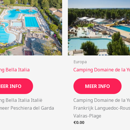
Europa
g Bella Italia
Camping Domaine de la Y
EER INFO
MEER INFO
 Bella Italia Italië
Camping Domaine de la Y
eer Peschiera del Garda
Frankrijk Languedoc-Rous
Valras-Plage
€
0.00