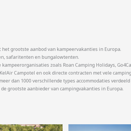
t het grootste aanbod van kampeervakanties in Europa.
en, safaritenten en bungalowtenten.
kampeerorganisaties zoals Roan Camping Holidays, Go4Cam
KelAir Campotel en ook directe contracten met vele camping
er dan 1000 verschillende types accommodaties verdeeld o
 de grootste aanbieder van campingvakanties in Europa.