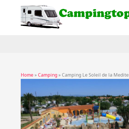
Ga
naar
de
inhoud
Home
»
Camping
»
Camping Le Soleil de la Medit