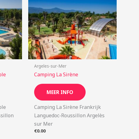
Argeles-sur-Mer
ole
Camping La Sirène
MEER INFO
ole
Camping La Sirène Frankrijk
sillon
Languedoc-Roussillon Argelès
sur Mer
€
0.00