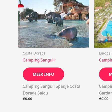
Costa Dorada
Europa
Camping Sanguli
Campin
MEER INFO
M
Camping Sanguli Spanje Costa
Camping
Dorada Salou
Gardam
€
0.00
€
0.00