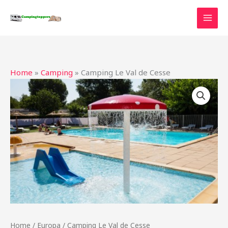
Ga
naar
de
inhoud
Home
»
Camping
»
Camping Le Val de Cesse
Home
/
Europa
/ Camping Le Val de Cesse