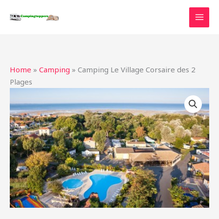
Ga
naar
de
inhoud
Home
»
Camping
»
Camping Le Village Corsaire des 2
Plages