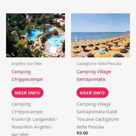
Argeles-sur-Mer
Castiglione della Pescaia
Camping
Camping Village
L’Hippocampe
Santapomata
MEER INFO
MEER INFO
Camping
Camping Village
L’Hippocampe
Santapomata Italië
Frankrijk Languedoc-
Toscane Castiglione
Roussillon Argeles-
della Pescaia
€
0.00
sur-Mer