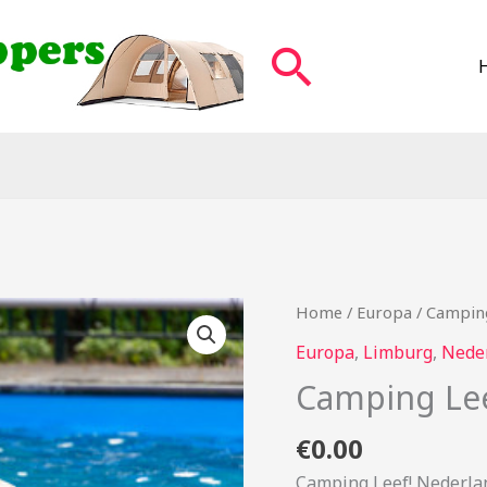
Zoeken
Home
/
Europa
/ Camping
Europa
,
Limburg
,
Nede
Camping Lee
€
0.00
Camping Leef! Nederla