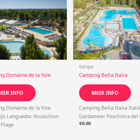
Europa
g Domaine de la Yole
Camping Bella Italia
EER INFO
MEER INFO
g Domaine de la Yole
Camping Bella Italia Itali
ijk Languedoc-Roussillon
Gardameer Peschiera del
€
0.00
-Plage