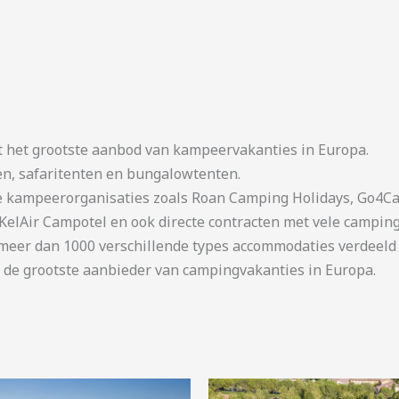
t het grootste aanbod van kampeervakanties in Europa.
en, safaritenten en bungalowtenten.
kampeerorganisaties zoals Roan Camping Holidays, Go4Cam
KelAir Campotel en ook directe contracten met vele camping
er dan 1000 verschillende types accommodaties verdeeld o
 de grootste aanbieder van campingvakanties in Europa.