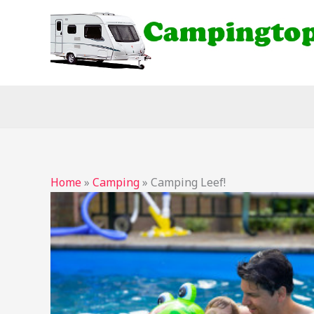
Ga
naar
de
inhoud
Home
»
Camping
»
Camping Leef!