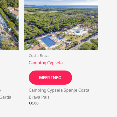
Costa Brava
Camping Cypsela
MEER INFO
ë
Camping Cypsela Spanje Costa
 Garda
Brava Pals
€
0.00