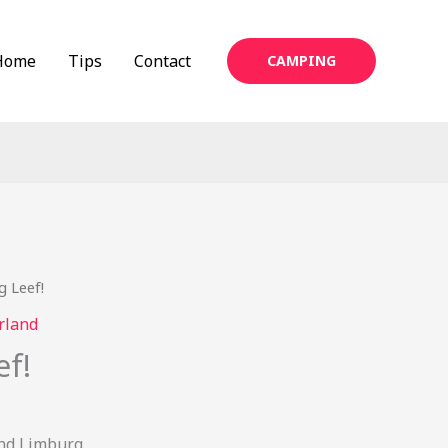
Home
Tips
Contact
CAMPING
 Leef!
rland
f!
nd Limburg