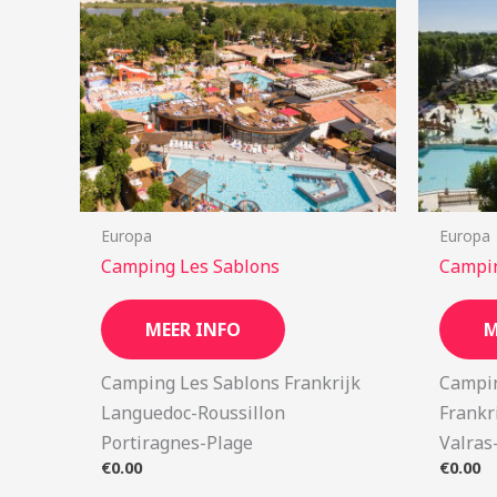
Europa
Europa
Camping Les Sablons
Campin
MEER INFO
M
Camping Les Sablons Frankrijk
Campin
Languedoc-Roussillon
Frankr
Portiragnes-Plage
Valras
€
0.00
€
0.00