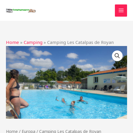
Ga
naar
de
inhoud
Home
»
Camping
»
Camping Les Catalpas de Royan
Home
/
Europa
/ Camping Les Catalpas de Royan