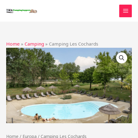
Ga
naar
de
inhoud
Home
»
Camping
»
Camping Les Cochards
Home
/
Europa
/ Camping Les Cochards