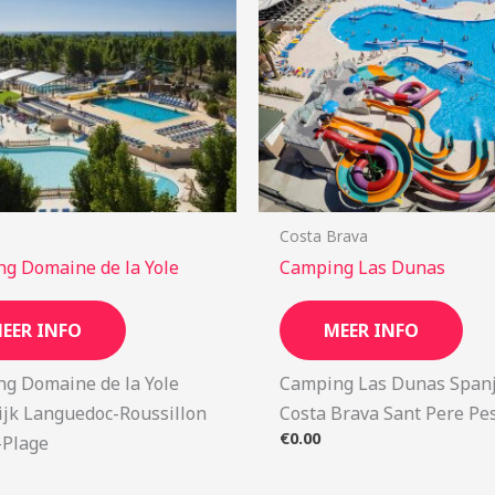
Costa Brava
g Domaine de la Yole
Camping Las Dunas
EER INFO
MEER INFO
g Domaine de la Yole
Camping Las Dunas Span
ijk Languedoc-Roussillon
Costa Brava Sant Pere Pe
€
0.00
-Plage