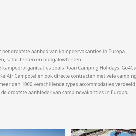
t het grootste aanbod van kampeervakanties in Europa.
en, safaritenten en bungalowtenten.
kampeerorganisaties zoals Roan Camping Holidays, Go4Cam
KelAir Campotel en ook directe contracten met vele camping
er dan 1000 verschillende types accommodaties verdeeld o
 de grootste aanbieder van campingvakanties in Europa.