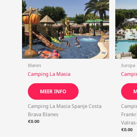
Blanes
Europa
Camping La Masia
Campin
MEER INFO
M
Camping La Masia Spanje Costa
Campin
Brava Blanes
Frankr
€
0.00
Valras
€
0.00