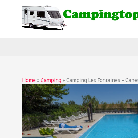
Ga
naar
de
inhoud
Home
»
Camping
»
Camping Les Fontaines – Canet