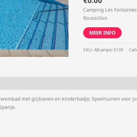
€
0.00
Camping Les Fontaines 
Roussillon
MEER INFO
SKU:
Allcamps-5139
Cat
 Zwembad met glijbanen en kinderbadje. Speeltuinen voor j
Spanje.