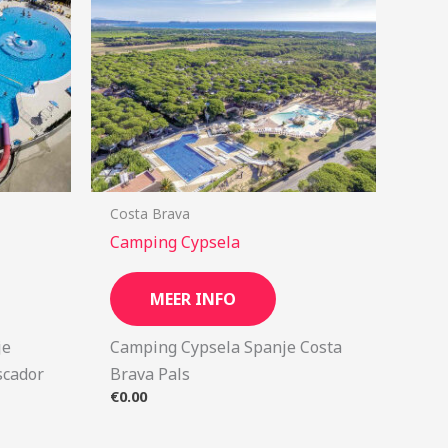
Costa Brava
Camping Cypsela
MEER INFO
je
Camping Cypsela Spanje Costa
scador
Brava Pals
€
0.00