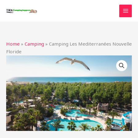
Ga
naar
de
inhoud
Home
»
Camping
»
Camping Les Mediterranées Nouvelle
Floride