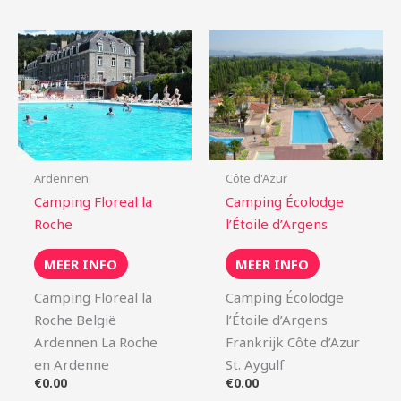
Ardennen
Côte d'Azur
Camping Floreal la
Camping Écolodge
Roche
l’Étoile d’Argens
MEER INFO
MEER INFO
Camping Floreal la
Camping Écolodge
Roche België
l’Étoile d’Argens
Ardennen La Roche
Frankrijk Côte d’Azur
en Ardenne
St. Aygulf
€
0.00
€
0.00