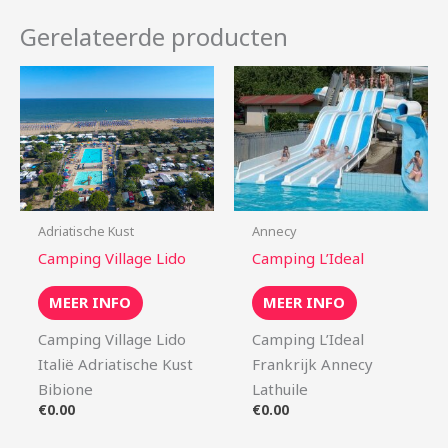
Gerelateerde producten
Adriatische Kust
Annecy
Camping Village Lido
Camping L’Ideal
MEER INFO
MEER INFO
Camping Village Lido
Camping L’Ideal
Italië Adriatische Kust
Frankrijk Annecy
Bibione
Lathuile
€
0.00
€
0.00