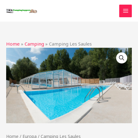
Ga
naar
de
inhoud
Home
»
Camping
»
Camping Les Saules
Home
/
Europa
/ Camping Les Saules