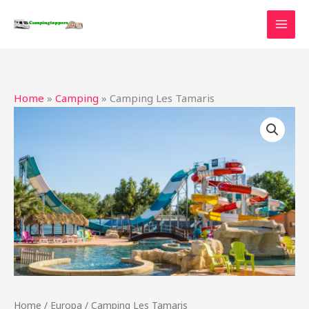
Ga
naar
de
inhoud
Home
»
Camping
»
Camping Les Tamaris
Home
/
Europa
/ Camping Les Tamaris