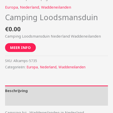
Europa
,
Nederland
,
Waddeneilanden
Camping Loodsmansduin
€
0.00
Camping Loodsmansduin Nederland Waddeneilanden
MEER INFO
SKU:
Allcamps-5735
Categorieën:
Europa
,
Nederland
,
Waddeneilanden
Beschrijving
Aanvullende informatie
Camping bij , Waddeneilanden in Nederland.