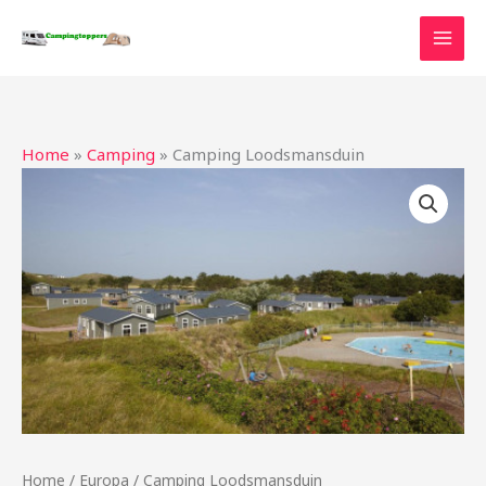
Ga
naar
de
inhoud
Home
»
Camping
»
Camping Loodsmansduin
Home
/
Europa
/ Camping Loodsmansduin