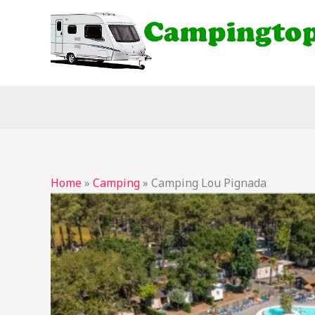
Ga
naar
de
inhoud
Home
»
Camping
»
Camping Lou Pignada