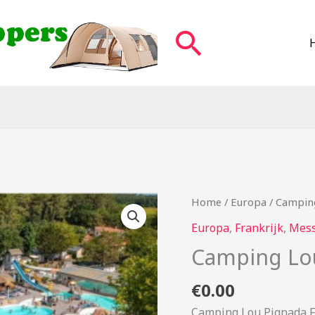
Zoeken
Home
/
Europa
/ Campin
Europa
,
Frankrijk
,
Mes
Camping Lo
€
0.00
Camping Lou Pignada F