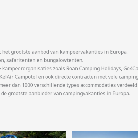
t het grootste aanbod van kampeervakanties in Europa.
en, safaritenten en bungalowtenten.
kampeerorganisaties zoals Roan Camping Holidays, Go4Cam
KelAir Campotel en ook directe contracten met vele camping
er dan 1000 verschillende types accommodaties verdeeld o
 de grootste aanbieder van campingvakanties in Europa.