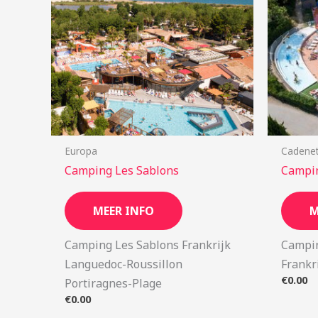
Europa
Cadene
Camping Les Sablons
Campin
MEER INFO
M
Camping Les Sablons Frankrijk
Campin
Languedoc-Roussillon
Frankr
€
0.00
Portiragnes-Plage
€
0.00