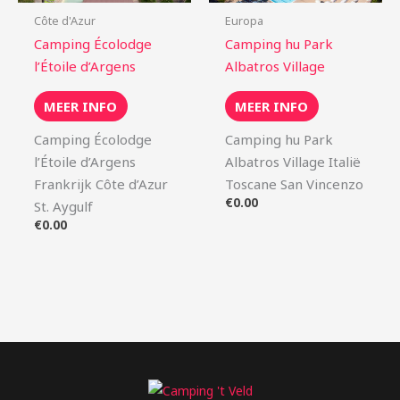
Côte d'Azur
Europa
Camping Écolodge
Camping hu Park
l’Étoile d’Argens
Albatros Village
MEER INFO
MEER INFO
Camping Écolodge
Camping hu Park
l’Étoile d’Argens
Albatros Village Italië
Frankrijk Côte d’Azur
Toscane San Vincenzo
€
0.00
St. Aygulf
€
0.00