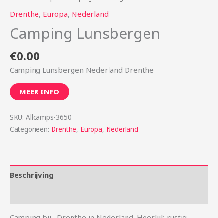
Drenthe
,
Europa
,
Nederland
Camping Lunsbergen
€
0.00
Camping Lunsbergen Nederland Drenthe
MEER INFO
SKU:
Allcamps-3650
Categorieën:
Drenthe
,
Europa
,
Nederland
Beschrijving
Aanvullende informatie
Camping bij , Drenthe in Nederland. Heerlijk rustig,