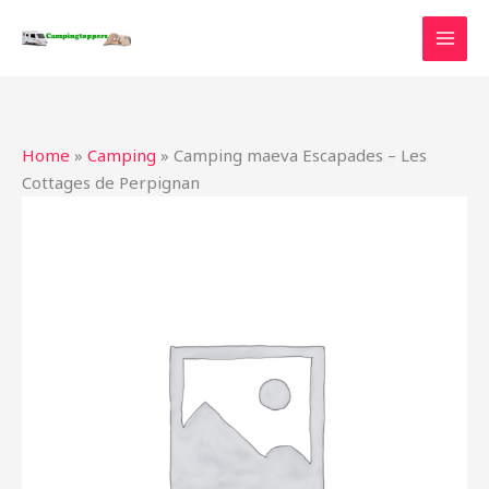
Ga
naar
de
inhoud
Home
»
Camping
»
Camping maeva Escapades – Les
Cottages de Perpignan