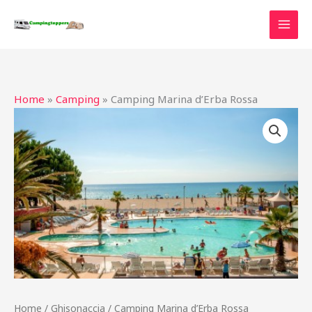
Ga
naar
de
inhoud
Home
»
Camping
»
Camping Marina d’Erba Rossa
Home
/
Ghisonaccia
/ Camping Marina d’Erba Rossa