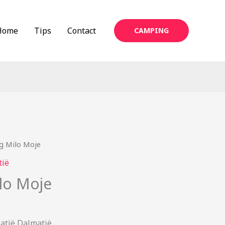
Home
Tips
Contact
CAMPING
g Milo Moje
tië
lo Moje
atië Dalmatië