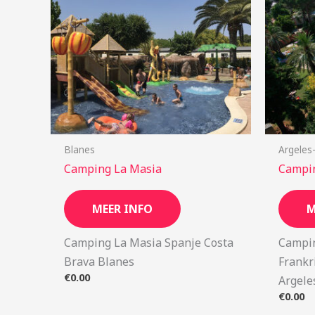
Blanes
Argeles
Camping La Masia
Campi
MEER INFO
M
Camping La Masia Spanje Costa
Campi
Brava Blanes
Frankr
€
0.00
Argele
€
0.00