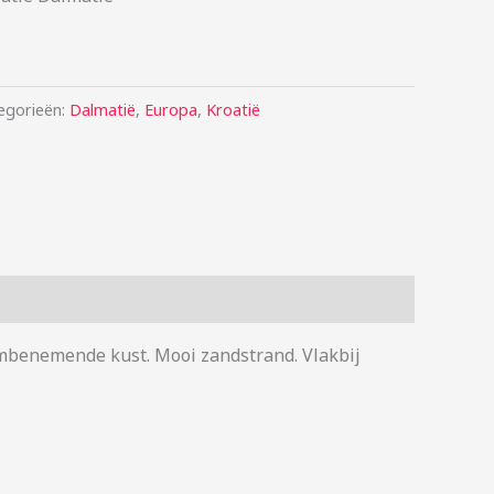
egorieën:
Dalmatië
,
Europa
,
Kroatië
dembenemende kust. Mooi zandstrand. Vlakbij