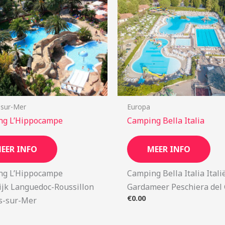
-sur-Mer
Europa
ng L’Hippocampe
Camping Bella Italia
EER INFO
MEER INFO
ng L’Hippocampe
Camping Bella Italia Itali
ijk Languedoc-Roussillon
Gardameer Peschiera del
€
0.00
s-sur-Mer