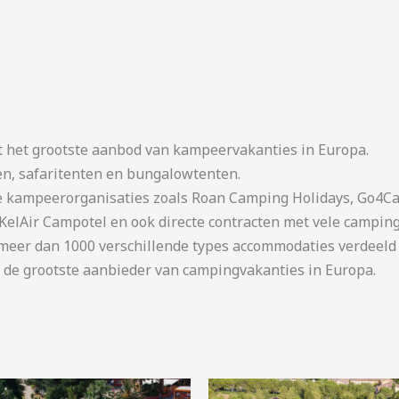
t het grootste aanbod van kampeervakanties in Europa.
en, safaritenten en bungalowtenten.
kampeerorganisaties zoals Roan Camping Holidays, Go4Cam
KelAir Campotel en ook directe contracten met vele camping
er dan 1000 verschillende types accommodaties verdeeld o
 de grootste aanbieder van campingvakanties in Europa.