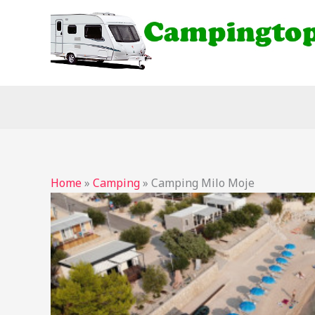
Ga
naar
de
inhoud
Home
»
Camping
»
Camping Milo Moje