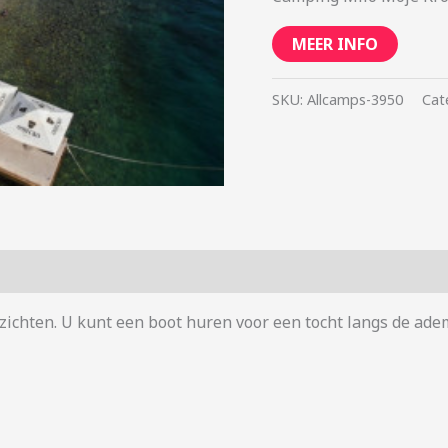
MEER INFO
SKU:
Allcamps-3950
Cat
gezichten. U kunt een boot huren voor een tocht langs de a