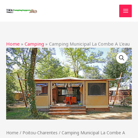
Ga
naar
de
inhoud
Home
»
Camping
»
Camping Municipal La Combe A L’eau
Home
/
Poitou-Charentes
/ Camping Municipal La Combe A