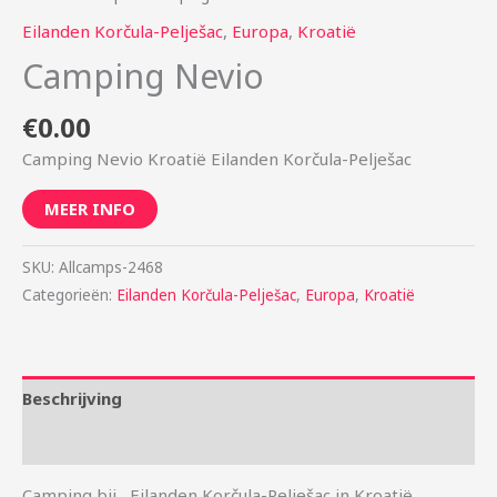
Eilanden Korčula-Pelješac
,
Europa
,
Kroatië
Camping Nevio
€
0.00
Camping Nevio Kroatië Eilanden Korčula-Pelješac
MEER INFO
SKU:
Allcamps-2468
Categorieën:
Eilanden Korčula-Pelješac
,
Europa
,
Kroatië
Beschrijving
Aanvullende informatie
Camping bij , Eilanden Korčula-Pelješac in Kroatië.