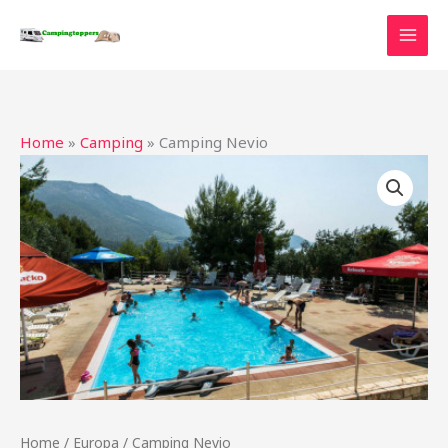
Ga
naar
de
inhoud
Home
»
Camping
»
Camping Nevio
Home
/
Europa
/ Camping Nevio