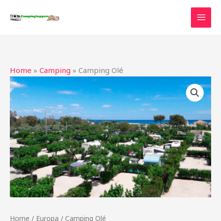
Ga
naar
de
inhoud
Home
»
Camping
»
Camping Olé
Home
/
Europa
/ Camping Olé