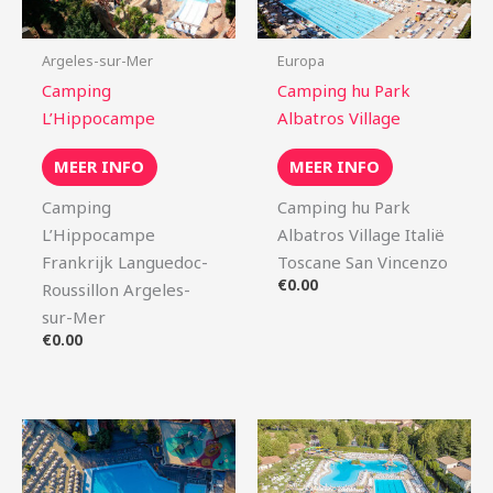
Argeles-sur-Mer
Europa
Camping
Camping hu Park
L’Hippocampe
Albatros Village
MEER INFO
MEER INFO
Camping
Camping hu Park
L’Hippocampe
Albatros Village Italië
Frankrijk Languedoc-
Toscane San Vincenzo
€
0.00
Roussillon Argeles-
sur-Mer
€
0.00