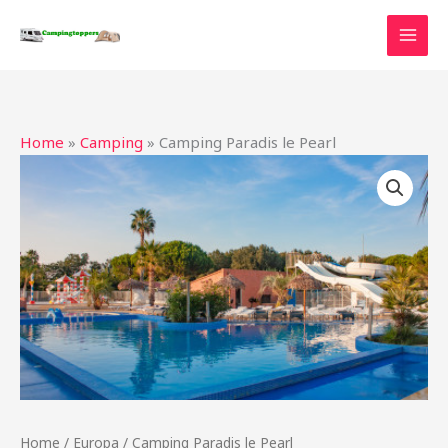
Ga
naar
de
inhoud
Home
»
Camping
»
Camping Paradis le Pearl
Home
/
Europa
/ Camping Paradis le Pearl