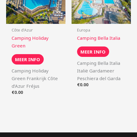
Côte d'Azur
Europa
Camping Holiday
Camping Bella Italia
Green
MEER INFO
MEER INFO
Camping Bella Italia
Camping Holiday
Italië Gardameer
Green Frankrijk Côte
Peschiera del Garda
€
0.00
d’Azur Fréjus
€
0.00