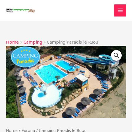
Ga
naar
de
inhoud
Home
»
Camping
»
Camping Paradis le Ruou
Home
/
Europa
/ Camping Paradis le Ruou