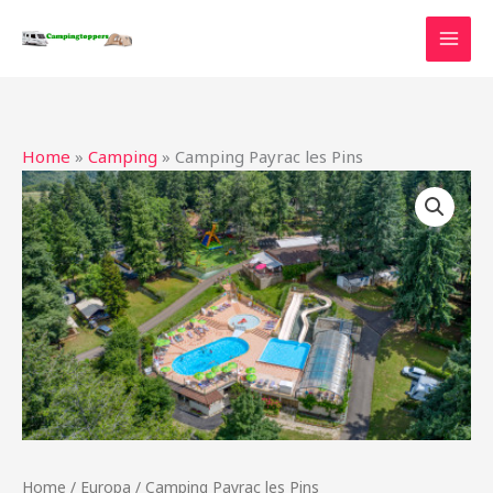
Ga
naar
de
inhoud
Home
»
Camping
»
Camping Payrac les Pins
Home
/
Europa
/ Camping Payrac les Pins