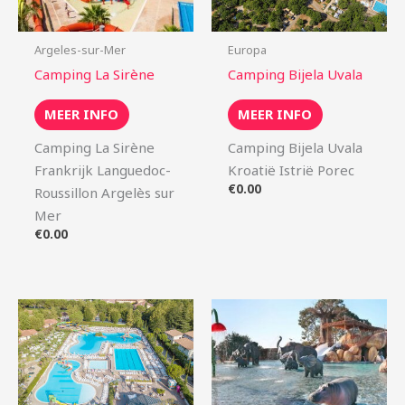
Argeles-sur-Mer
Europa
Camping La Sirène
Camping Bijela Uvala
MEER INFO
MEER INFO
Camping La Sirène
Camping Bijela Uvala
Frankrijk Languedoc-
Kroatië Istrië Porec
€
0.00
Roussillon Argelès sur
Mer
€
0.00