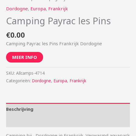
Dordogne
,
Europa
,
Frankrijk
Camping Payrac les Pins
€
0.00
Camping Payrac les Pins Frankrijk Dordogne
MEER INFO
SKU:
Allcamps-4714
Categorieën:
Dordogne
,
Europa
,
Frankrijk
Beschrijving
Aanvullende informatie
Camping bij , Dordogne in Frankrijk. Verwarmd aquapark