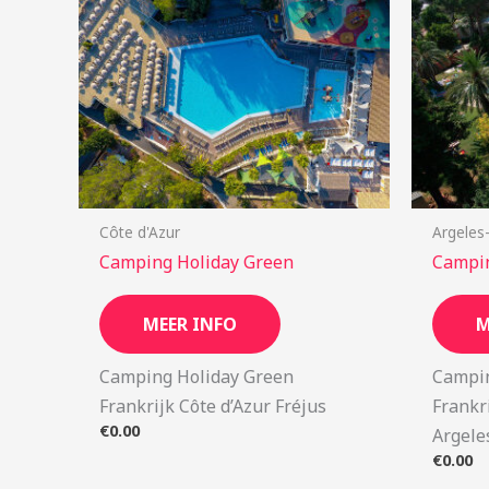
Côte d'Azur
Argeles
Camping Holiday Green
Campi
MEER INFO
M
Camping Holiday Green
Campi
Frankrijk Côte d’Azur Fréjus
Frankr
€
0.00
Argele
€
0.00