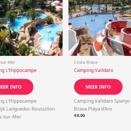
-sur-Mer
Costa Brava
ng L’Hippocampe
Camping Valldaro
EER INFO
MEER INFO
ng L’Hippocampe
Camping Valldaro Spanje
ijk Languedoc-Roussillon
Brava Playa d’Aro
€
0.00
s-sur-Mer