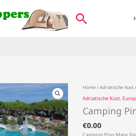
Zoeken
Home
/
Adriatische Kust
/
Adriatische Kust
,
Europ
Camping Pi
€
0.00
Camping Pino Mare Ital