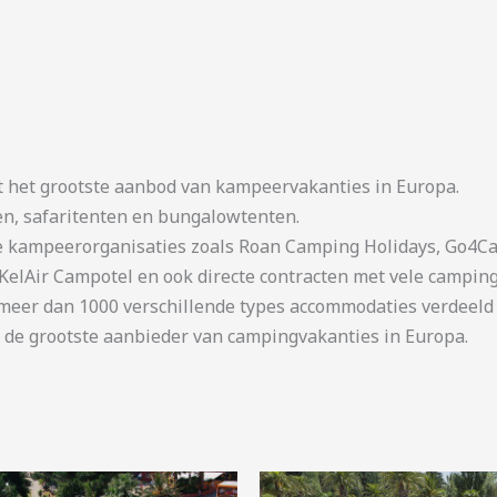
t het grootste aanbod van kampeervakanties in Europa.
en, safaritenten en bungalowtenten.
kampeerorganisaties zoals Roan Camping Holidays, Go4Cam
KelAir Campotel en ook directe contracten met vele camping
er dan 1000 verschillende types accommodaties verdeeld o
 de grootste aanbieder van campingvakanties in Europa.