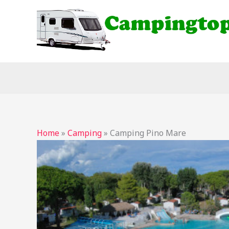
Ga
naar
de
inhoud
Home
»
Camping
»
Camping Pino Mare