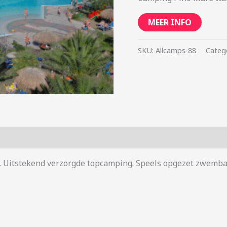
MEER INFO
SKU:
Allcamps-88
Categ
ië. Uitstekend verzorgde topcamping. Speels opgezet zwemb