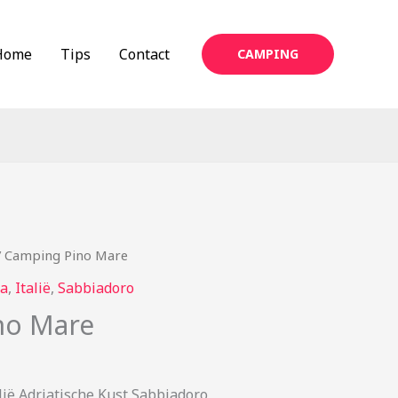
Home
Tips
Contact
CAMPING
 Camping Pino Mare
a
,
Italië
,
Sabbiadoro
no Mare
ië Adriatische Kust Sabbiadoro