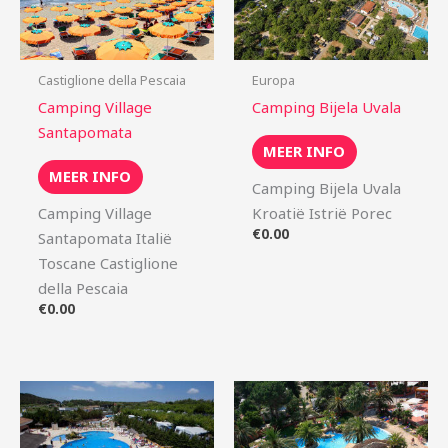
Castiglione della Pescaia
Europa
Camping Village
Camping Bijela Uvala
Santapomata
MEER INFO
MEER INFO
Camping Bijela Uvala
Camping Village
Kroatië Istrië Porec
€
0.00
Santapomata Italië
Toscane Castiglione
della Pescaia
€
0.00