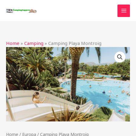
Ga
naar
de
inhoud
Home
»
Camping
»
Camping Playa Montroig
Home
/
Europa
/ Camping Playa Montroig