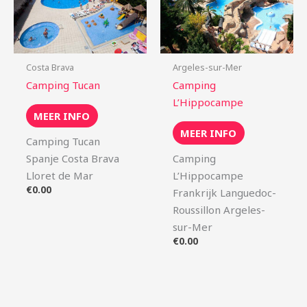
Costa Brava
Argeles-sur-Mer
Camping Tucan
Camping
L’Hippocampe
MEER INFO
MEER INFO
Camping Tucan
Spanje Costa Brava
Camping
Lloret de Mar
L’Hippocampe
€
0.00
Frankrijk Languedoc-
Roussillon Argeles-
sur-Mer
€
0.00