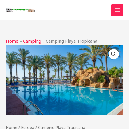
Ga
naar
de
inhoud
Home
»
Camping
»
Camping Playa Tropicana
Home
/
Europa
/ Camping Playa Tropicana