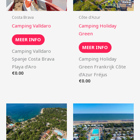
Costa Brava
Côte d'Azur
Camping Valldaro
Camping Holiday
Green
MEER INFO
MEER INFO
Camping Valldaro
Spanje Costa Brava
Camping Holiday
Playa d’Aro
Green Frankrijk Côte
€
0.00
d’Azur Fréjus
€
0.00