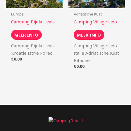
Europa
Adriatische Kust
Camping Bijela Uvala
Camping Village Lido
MEER INFO
MEER INFO
Camping Bijela Uvala
Camping Village Lido
Kroatië Istrië Porec
Italië Adriatische Kust
€
0.00
Bibione
€
0.00