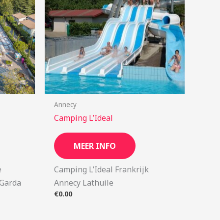
Annecy
Camping L’Ideal
MEER INFO
ë
Camping L’Ideal Frankrijk
 Garda
Annecy Lathuile
€
0.00