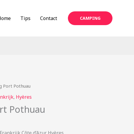
Home
Tips
Contact
CAMPING
g Port Pothuau
nkrijk
,
Hyères
rt Pothuau
rankrijk Côte d’Azur Hyères