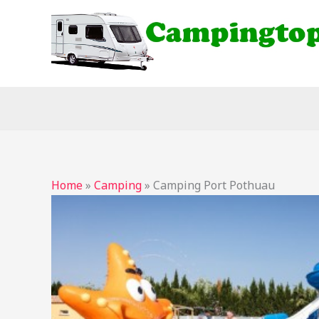
Ga
naar
de
inhoud
Home
»
Camping
»
Camping Port Pothuau