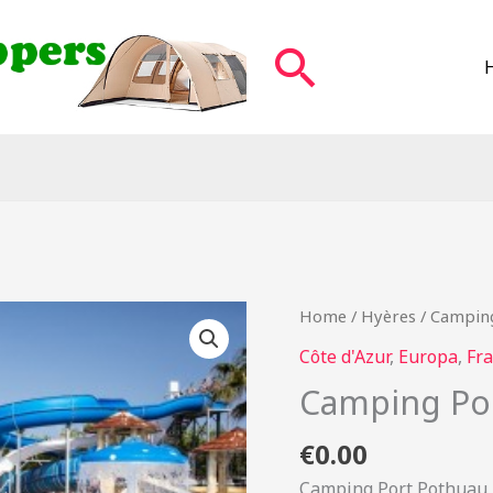
Zoeken
Home
/
Hyères
/ Campin
Côte d'Azur
,
Europa
,
Fra
Camping Po
€
0.00
Camping Port Pothuau F