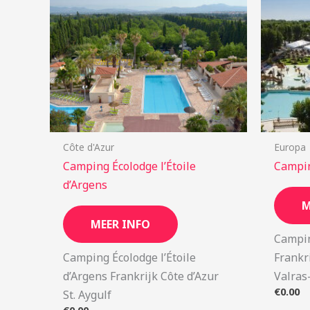
Côte d'Azur
Europa
Camping Écolodge l’Étoile
Campin
d’Argens
M
MEER INFO
Campin
Camping Écolodge l’Étoile
Frankr
d’Argens Frankrijk Côte d’Azur
Valras
€
0.00
St. Aygulf