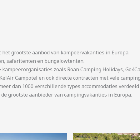
t het grootste aanbod van kampeervakanties in Europa.
en, safaritenten en bungalowtenten.
kampeerorganisaties zoals Roan Camping Holidays, Go4Cam
KelAir Campotel en ook directe contracten met vele camping
er dan 1000 verschillende types accommodaties verdeeld o
 de grootste aanbieder van campingvakanties in Europa.