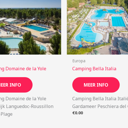
Europa
g Domaine de la Yole
Camping Bella Italia
EER INFO
MEER INFO
g Domaine de la Yole
Camping Bella Italia Itali
ijk Languedoc-Roussillon
Gardameer Peschiera del
€
0.00
-Plage