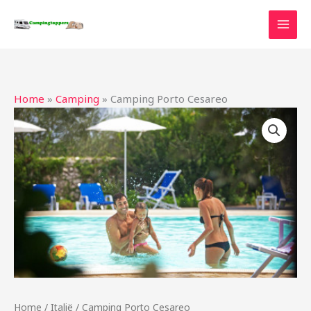
Ga
naar
de
inhoud
Home
»
Camping
»
Camping Porto Cesareo
Home
/
Italië
/ Camping Porto Cesareo