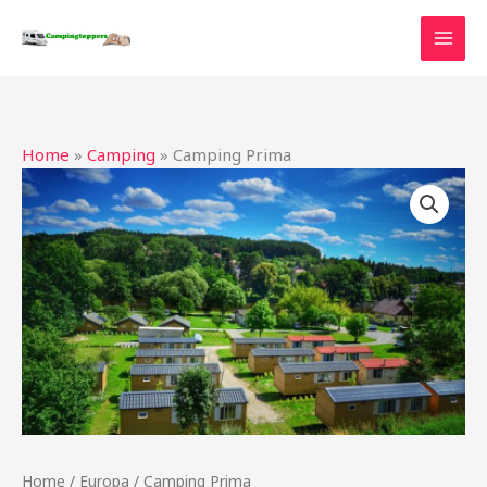
Ga
naar
de
inhoud
Home
»
Camping
»
Camping Prima
Home
/
Europa
/ Camping Prima