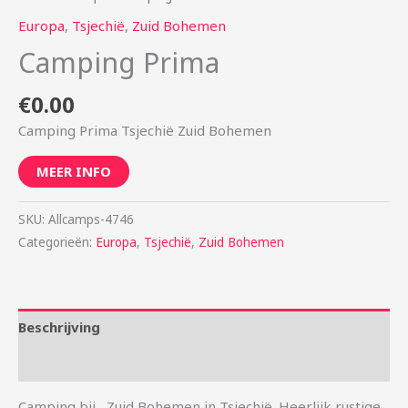
Europa
,
Tsjechië
,
Zuid Bohemen
Camping Prima
€
0.00
Camping Prima Tsjechië Zuid Bohemen
MEER INFO
SKU:
Allcamps-4746
Categorieën:
Europa
,
Tsjechië
,
Zuid Bohemen
Beschrijving
Aanvullende informatie
Camping bij , Zuid Bohemen in Tsjechië. Heerlijk rustige