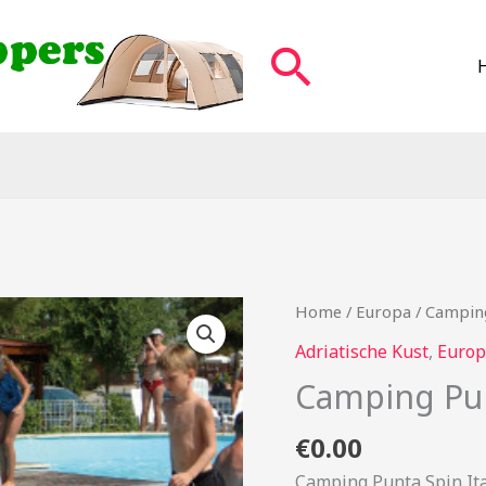
Zoeken
Home
/
Europa
/ Campin
Adriatische Kust
,
Europ
Camping Pu
€
0.00
Camping Punta Spin Ita