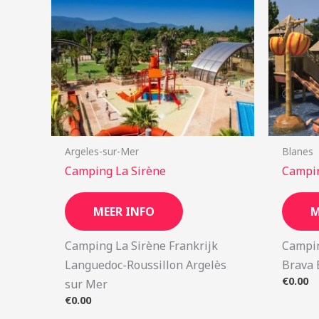
Argeles-sur-Mer
Blanes
Camping La Sirène
Campi
MEER INFO
M
Camping La Sirène Frankrijk
Campin
Languedoc-Roussillon Argelès
Brava 
€
0.00
sur Mer
€
0.00