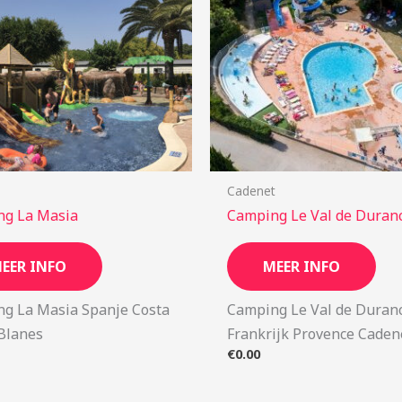
Cadenet
ng La Masia
Camping Le Val de Duran
EER INFO
MEER INFO
g La Masia Spanje Costa
Camping Le Val de Duran
Blanes
Frankrijk Provence Caden
€
0.00