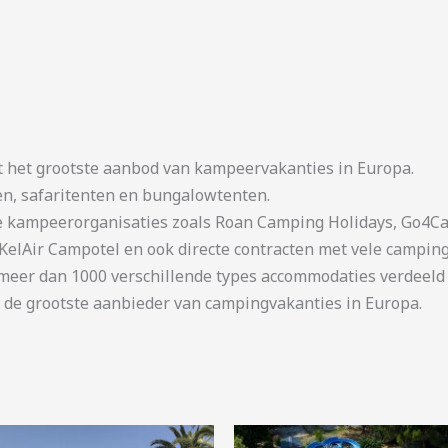
t het grootste aanbod van kampeervakanties in Europa.
en, safaritenten en bungalowtenten.
kampeerorganisaties zoals Roan Camping Holidays, Go4Cam
KelAir Campotel en ook directe contracten met vele camping
er dan 1000 verschillende types accommodaties verdeeld o
 de grootste aanbieder van campingvakanties in Europa.