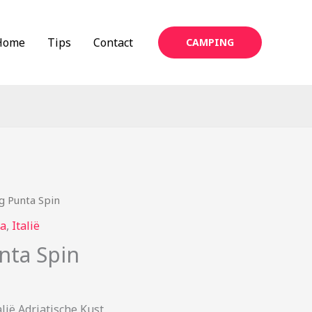
Home
Tips
Contact
CAMPING
g Punta Spin
a
,
Italië
nta Spin
lië Adriatische Kust