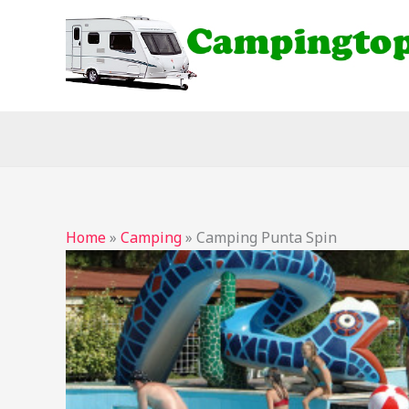
Ga
naar
de
inhoud
Home
»
Camping
»
Camping Punta Spin