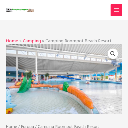
Ga
naar
de
inhoud
Home
»
Camping
»
Camping Roompot Beach Resort
Home
/
Europa
/ Camping Roompot Beach Resort