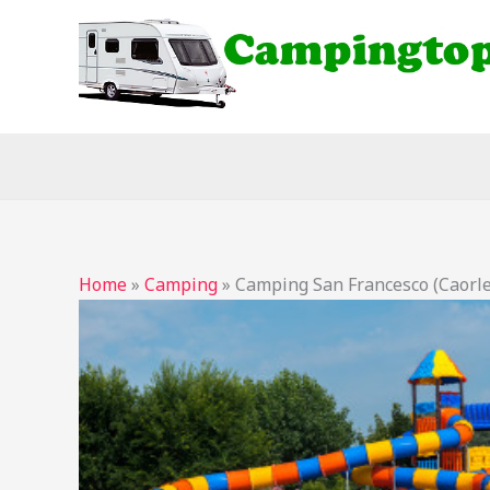
Ga
naar
de
inhoud
Home
»
Camping
»
Camping San Francesco (Caorle