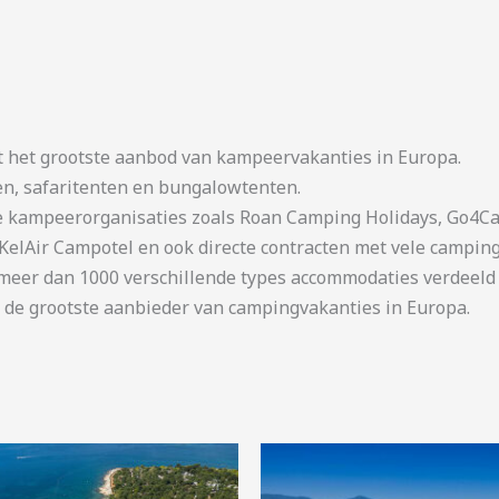
t het grootste aanbod van kampeervakanties in Europa.
en, safaritenten en bungalowtenten.
kampeerorganisaties zoals Roan Camping Holidays, Go4Cam
KelAir Campotel en ook directe contracten met vele camping
er dan 1000 verschillende types accommodaties verdeeld o
 de grootste aanbieder van campingvakanties in Europa.