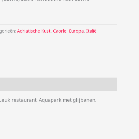
gorieën:
Adriatische Kust
,
Caorle
,
Europa
,
Italië
 Leuk restaurant. Aquapark met glijbanen.