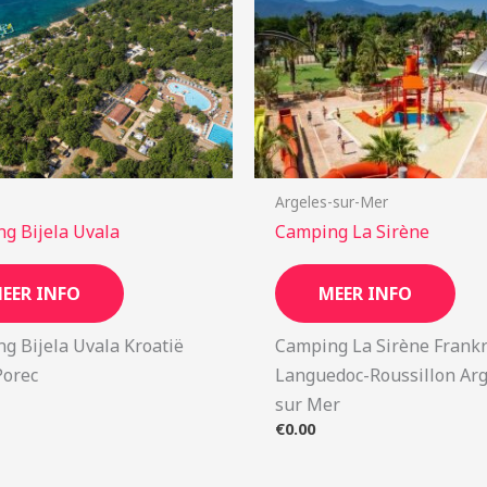
Argeles-sur-Mer
g Bijela Uvala
Camping La Sirène
EER INFO
MEER INFO
g Bijela Uvala Kroatië
Camping La Sirène Frankr
Porec
Languedoc-Roussillon Arg
sur Mer
€
0.00