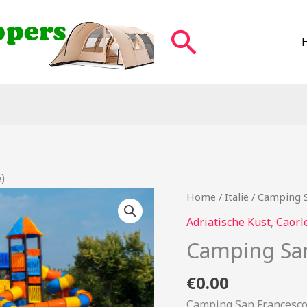
Zoeken
)
Home
/
Italië
/ Camping S
Adriatische Kust
,
Caorl
Camping San
€
0.00
Camping San Francesco (