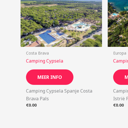
Costa Brava
Europa
Camping Cypsela
Campin
MEER INFO
M
Camping Cypsela Spanje Costa
Campin
Brava Pals
Istrië 
€
0.00
€
0.00