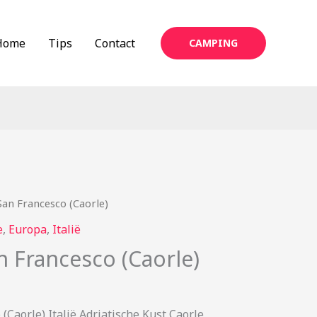
Home
Tips
Contact
CAMPING
an Francesco (Caorle)
e
,
Europa
,
Italië
 Francesco (Caorle)
Caorle) Italië Adriatische Kust Caorle