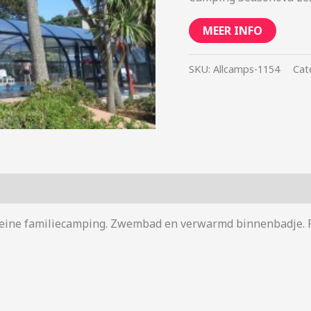
MEER INFO
SKU:
Allcamps-1154
Cat
Kleine familiecamping. Zwembad en verwarmd binnenbadje. Pra