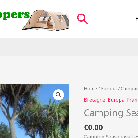
Zoeken
Home
/
Europa
/ Camping
Bretagne
,
Europa
,
Fran
Camping Sea
€
0.00
Camping Seasonova Les 