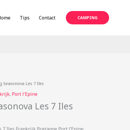
Home
Tips
Contact
CAMPING
 Seasonova Les 7 Iles
krijk
,
Port l'Epine
sonova Les 7 Iles
7 Iles Frankrijk Bretagne Port l’Epine