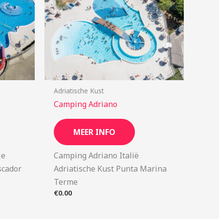
Adriatische Kust
Camping Adriano
MEER INFO
je
Camping Adriano Italië
scador
Adriatische Kust Punta Marina
Terme
€
0.00