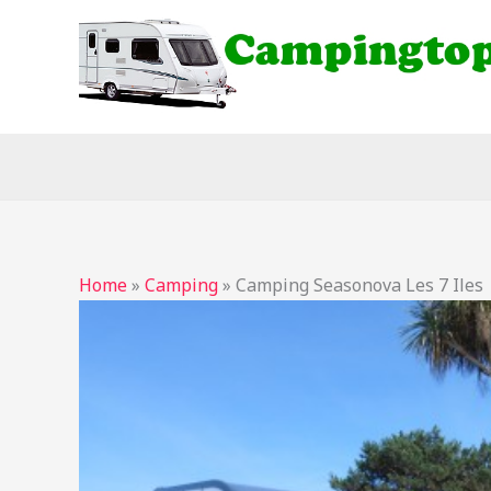
Ga
naar
de
inhoud
Home
»
Camping
»
Camping Seasonova Les 7 Iles