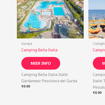
Europa
Castigli
Camping Bella Italia
Campin
MEER INFO
M
Camping Bella Italia Italië
Campin
Gardameer Peschiera del Garda
Italië 
€
0.00
Pescai
€
0.00