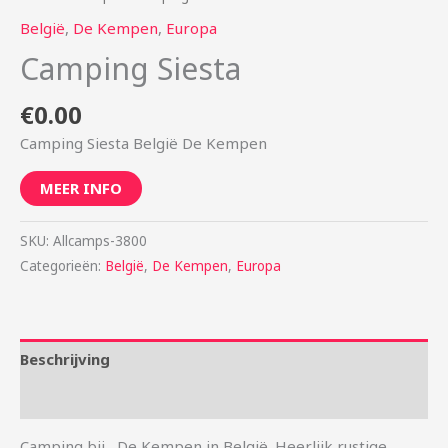
België
,
De Kempen
,
Europa
Camping Siesta
€
0.00
Camping Siesta België De Kempen
MEER INFO
SKU:
Allcamps-3800
Categorieën:
België
,
De Kempen
,
Europa
Beschrijving
Aanvullende informatie
Camping bij , De Kempen in België. Heerlijk rustige