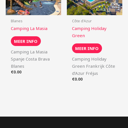
Blanes
Côte d'Azur
Camping La Masia
Camping Holiday
Green
MEER INFO
MEER INFO
Camping La Masia
Spanje Costa Brava
Camping Holiday
Blanes
Green Frankrijk Côte
€
0.00
d’Azur Fréjus
€
0.00