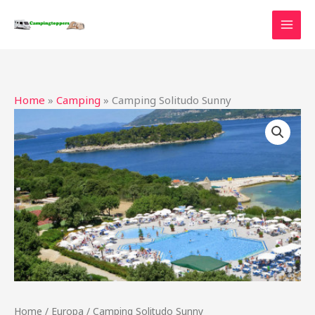
Ga
naar
de
inhoud
Home
»
Camping
»
Camping Solitudo Sunny
Home
/
Europa
/ Camping Solitudo Sunny