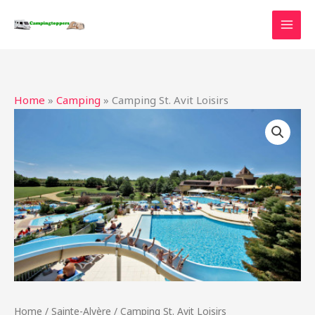
Ga
naar
de
inhoud
Home
»
Camping
»
Camping St. Avit Loisirs
Home
/
Sainte-Alvère
/ Camping St. Avit Loisirs