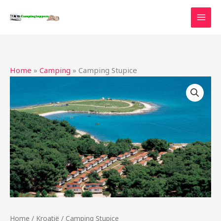
Ga
naar
de
inhoud
Home
»
Camping
»
Camping Stupice
Home
/
Kroatië
/ Camping Stupice