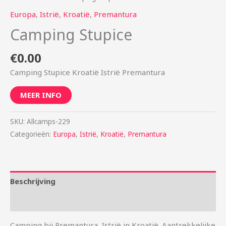
Europa
,
Istrië
,
Kroatië
,
Premantura
Camping Stupice
€
0.00
Camping Stupice Kroatië Istrië Premantura
MEER INFO
SKU:
Allcamps-229
Categorieën:
Europa
,
Istrië
,
Kroatië
,
Premantura
Beschrijving
Aanvullende informatie
Camping bij Premantura, Istrië in Kroatië. Aantrekkelijke