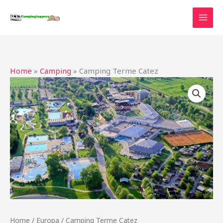
Ga
naar
de
inhoud
Home
»
Camping
»
Camping Terme Catez
Home
/
Europa
/ Camping Terme Catez