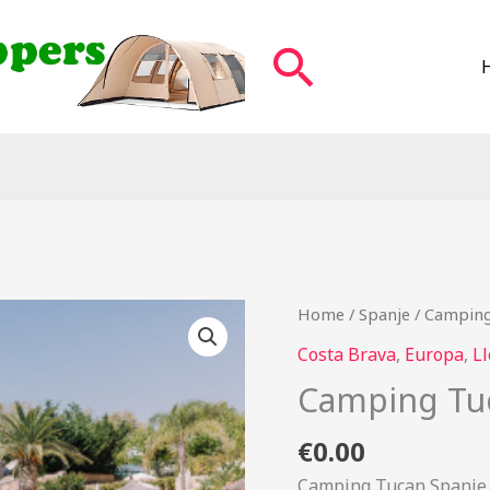
Zoeken
Home
/
Spanje
/ Camping
Costa Brava
,
Europa
,
Ll
Camping Tu
€
0.00
Camping Tucan Spanje 