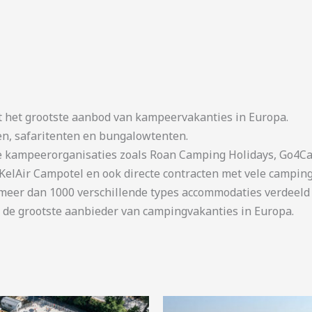
t het grootste aanbod van kampeervakanties in Europa.
en, safaritenten en bungalowtenten.
kampeerorganisaties zoals Roan Camping Holidays, Go4Cam
KelAir Campotel en ook directe contracten met vele camping
er dan 1000 verschillende types accommodaties verdeeld o
 de grootste aanbieder van campingvakanties in Europa.