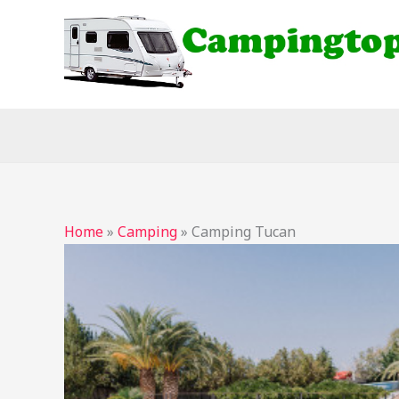
Ga
naar
de
inhoud
Home
»
Camping
»
Camping Tucan