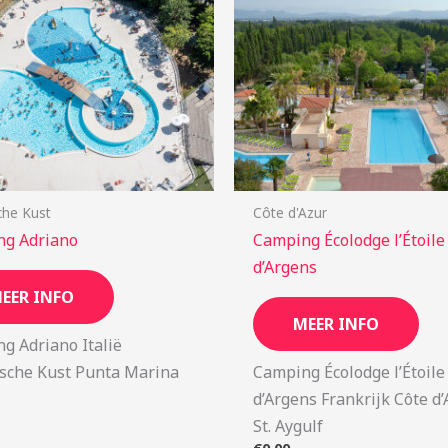
che Kust
Côte d'Azur
ng Adriano
Camping Écolodge l’Étoile
d’Argens
EER INFO
MEER INFO
g Adriano Italië
ische Kust Punta Marina
Camping Écolodge l’Étoile
d’Argens Frankrijk Côte d
St. Aygulf