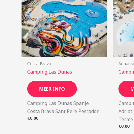
Costa Brava
Adriatis
Camping Las Dunas
Campi
MEER INFO
M
Camping Las Dunas Spanje
Campin
Costa Brava Sant Pere Pescador
Adriat
€
0.00
Terme
€
0.00