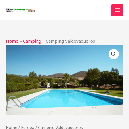
Ga
naar
de
inhoud
Home
»
Camping
»
Camping Valdevaqueros
Home
/
Europa
/ Camping Valdevaqueros