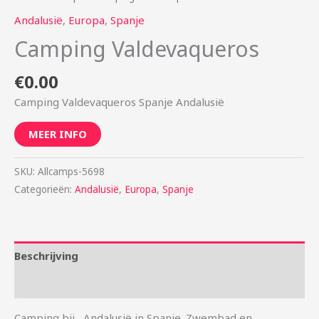
Andalusië
,
Europa
,
Spanje
Camping Valdevaqueros
€
0.00
Camping Valdevaqueros Spanje Andalusië
MEER INFO
SKU:
Allcamps-5698
Categorieën:
Andalusië
,
Europa
,
Spanje
Beschrijving
Aanvullende informatie
Camping bij , Andalusië in Spanje. Zwembad en