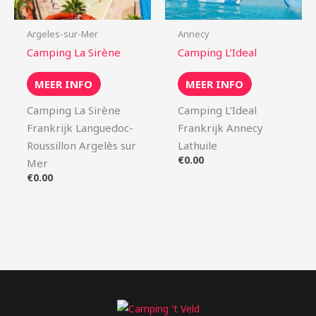
Argeles-sur-Mer
Annecy
Camping La Sirène
Camping L’Ideal
MEER INFO
MEER INFO
Camping La Sirène
Camping L’Ideal
Frankrijk Languedoc-
Frankrijk Annecy
Roussillon Argelès sur
Lathuile
€
0.00
Mer
€
0.00