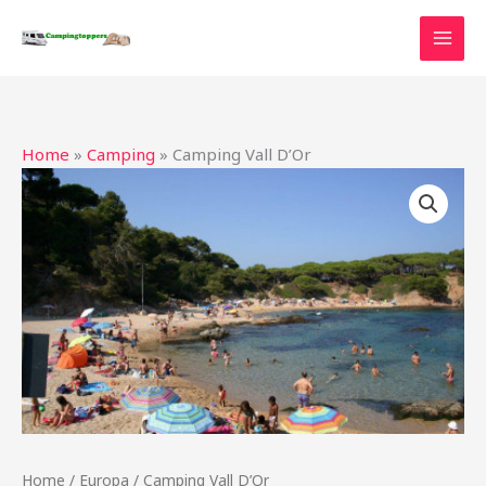
Ga
naar
de
inhoud
Home
»
Camping
»
Camping Vall D’Or
Home
/
Europa
/ Camping Vall D’Or