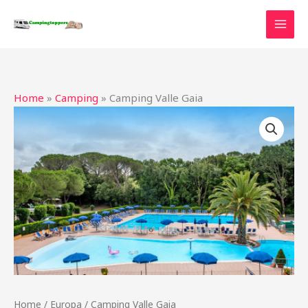
Ga
naar
de
inhoud
Home
»
Camping
»
Camping Valle Gaia
Home
/
Europa
/ Camping Valle Gaia