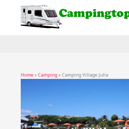
Ga
naar
de
inhoud
Home
»
Camping
»
Camping Village Julia