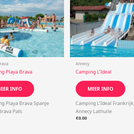
rava
Annecy
g Playa Brava
Camping L’Ideal
EER INFO
MEER INFO
g Playa Brava Spanje
Camping L’Ideal Frankrijk
Brava Pals
Annecy Lathuile
€
0.00