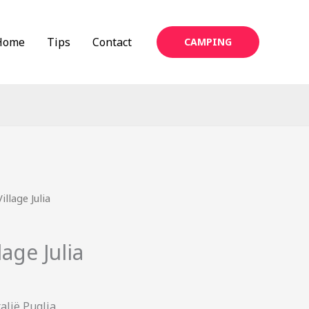
Home
Tips
Contact
CAMPING
llage Julia
age Julia
talië Puglia