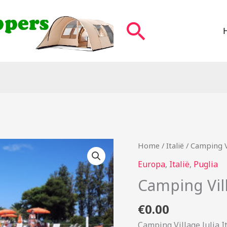
Zoeken
Home
/
Italië
/ Camping Vi
Europa
,
Italië
,
Puglia
Camping Vill
€
0.00
Camping Village Julia I