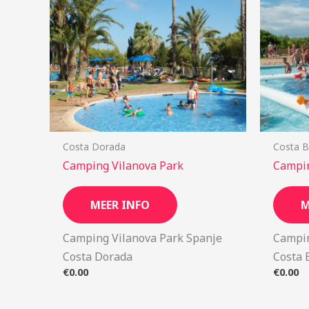
Costa Dorada
Costa B
Camping Vilanova Park
Campin
MEER INFO
M
Camping Vilanova Park Spanje
Campin
Costa Dorada
Costa 
€
0.00
€
0.00