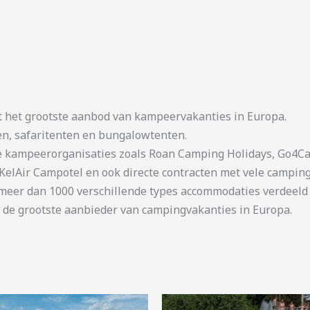
t het grootste aanbod van kampeervakanties in Europa.
en, safaritenten en bungalowtenten.
kampeerorganisaties zoals Roan Camping Holidays, Go4Cam
KelAir Campotel en ook directe contracten met vele camping
er dan 1000 verschillende types accommodaties verdeeld o
 de grootste aanbieder van campingvakanties in Europa.