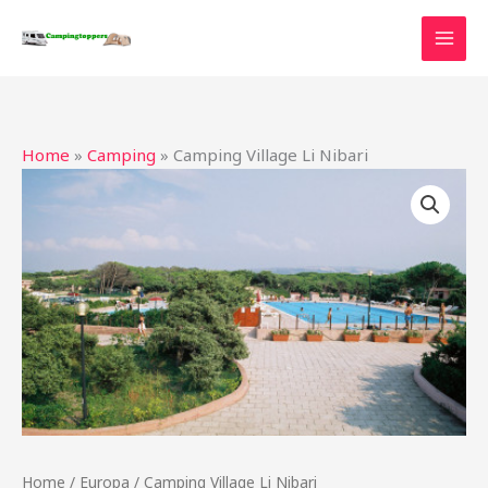
Ga
naar
de
inhoud
Home
»
Camping
»
Camping Village Li Nibari
Home
/
Europa
/ Camping Village Li Nibari