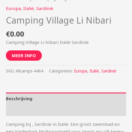
Europa
,
Italië
,
Sardinië
Camping Village Li Nibari
€
0.00
Camping Village Li Nibari Italië Sardinië
MEER INFO
SKU:
Allcamps-4464
Categorieën:
Europa
,
Italië
,
Sardinië
Beschrijving
Aanvullende informatie
Camping bij , Sardinië in Italië. Een groot zwembad en
een kinderbad. Multisportveld voor tennis en vijf-tegen-