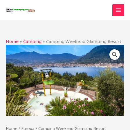
Ga
naar
de
inhoud
Home
»
Camping
»
Camping Weekend Glamping Resort
Home
/
Europa
/ Camping Weekend Glamping Resort