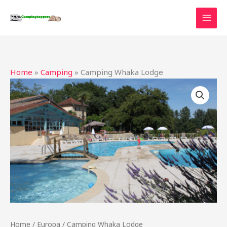
Ga
naar
de
inhoud
Home
»
Camping
»
Camping Whaka Lodge
Home
/
Europa
/ Camping Whaka Lodge