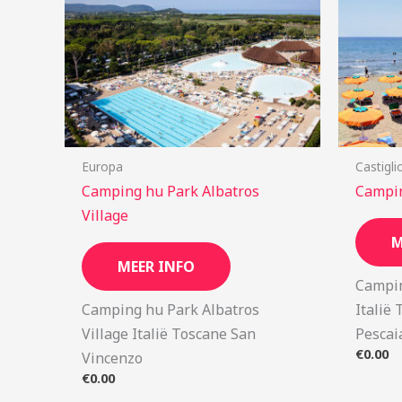
Europa
Castigli
Camping hu Park Albatros
Campin
Village
M
MEER INFO
Campin
Camping hu Park Albatros
Italië 
Village Italië Toscane San
Pescai
€
0.00
Vincenzo
€
0.00