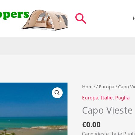
Zoeken
Home
/
Europa
/ Capo Vi
Europa
,
Italië
,
Puglia
Capo Vieste
€
0.00
Capo Vieste Italië Pugl