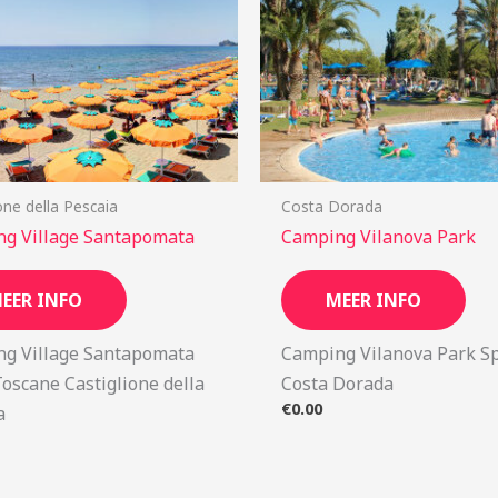
one della Pescaia
Costa Dorada
g Village Santapomata
Camping Vilanova Park
EER INFO
MEER INFO
g Village Santapomata
Camping Vilanova Park S
Toscane Castiglione della
Costa Dorada
€
0.00
a