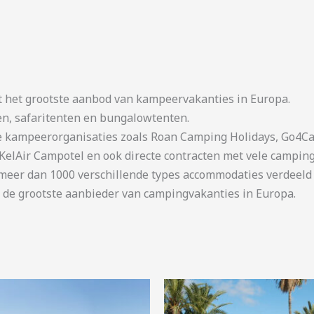
t het grootste aanbod van kampeervakanties in Europa.
en, safaritenten en bungalowtenten.
kampeerorganisaties zoals Roan Camping Holidays, Go4Cam
KelAir Campotel en ook directe contracten met vele camping
er dan 1000 verschillende types accommodaties verdeeld o
 de grootste aanbieder van campingvakanties in Europa.