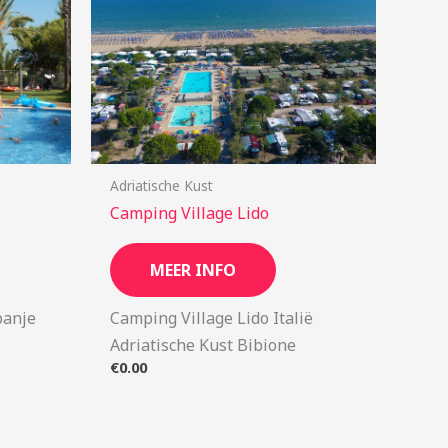
Adriatische Kust
Camping Village Lido
MEER INFO
panje
Camping Village Lido Italië
Adriatische Kust Bibione
€
0.00