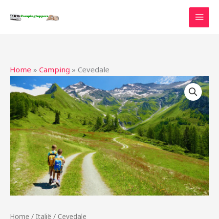
Ga
naar
de
inhoud
Home
»
Camping
»
Cevedale
Home
/
Italië
/ Cevedale