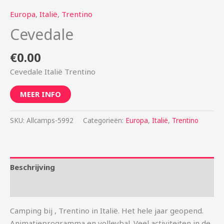
Europa
,
Italië
,
Trentino
Cevedale
€
0.00
Cevedale Italië Trentino
MEER INFO
SKU:
Allcamps-5992
Categorieën:
Europa
,
Italië
,
Trentino
Beschrijving
Aanvullende informatie
Camping bij , Trentino in Italië. Het hele jaar geopend.
Animatieprogramma en volleybal. Veel activiteiten in de