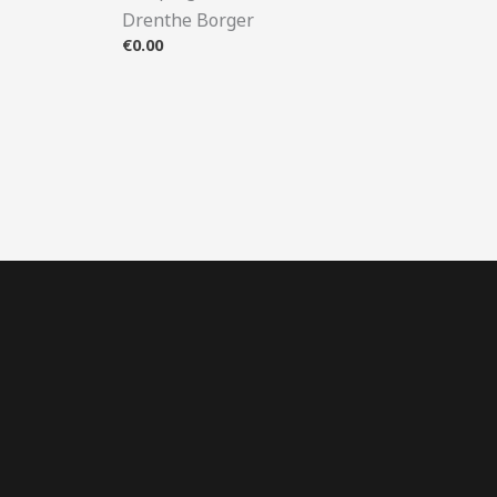
Drenthe Borger
€
0.00