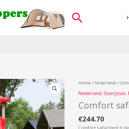
Zoeken
Home
/
Nederland
/ Comf
Nederland
,
Overijssel
,
Comfort saf
€
244.70
Comfort safaritent 6 p