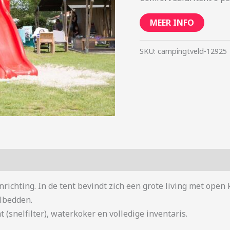
MEER INFO
SKU:
campingtveld-12925
inrichting. In de tent bevindt zich een grote living met o
lbedden.
 (snelfilter), waterkoker en volledige inventaris.