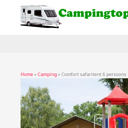
Ga
naar
de
inhoud
Home
»
Camping
»
Comfort safaritent 6 persoons