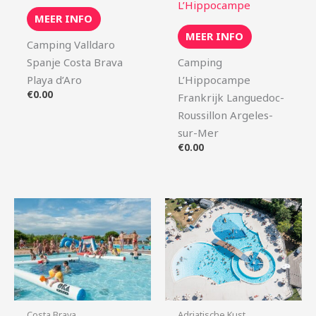
L’Hippocampe
MEER INFO
MEER INFO
Camping Valldaro
Spanje Costa Brava
Camping
Playa d’Aro
L’Hippocampe
€
0.00
Frankrijk Languedoc-
Roussillon Argeles-
sur-Mer
€
0.00
Costa Brava
Adriatische Kust