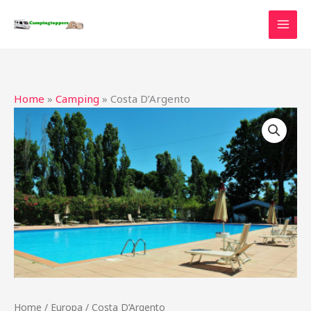
Ga
naar
de
inhoud
Home
»
Camping
»
Costa D’Argento
Home
/
Europa
/ Costa D’Argento